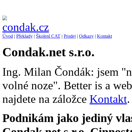
Úvod
|
Překlady
|
Školení CAT
|
Prodej
|
Odkazy
|
Kontakt
Condak.net s.r.o.
Ing. Milan Čondák: jsem "
volné noze". Better is a we
najdete na záložce
Kontakt
.
Podnikám jako jediný vlas
Condak.net s.r.o. Cinnos