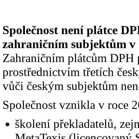
Společnost není plátce DP
zahraničním subjektům v E
Zahraničním plátcům DPH p
prostřednictvím třetích čes
vůči českým subjektům nen
Společnost vznikla v roce 2
školení překladatelů, ze
MetaTexis (licencovaný 