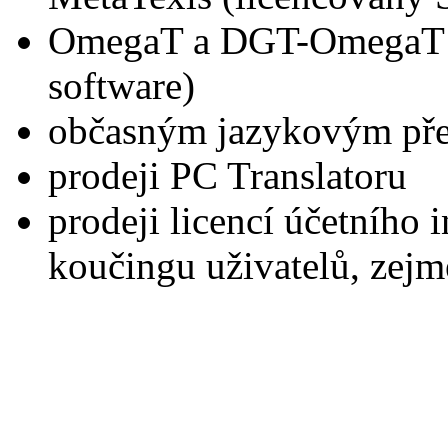
OmegaT a DGT-OmegaT (
software)
občasným jazykovým př
prodeji PC Translatoru
prodeji licencí účetního
koučingu uživatelů, zejm